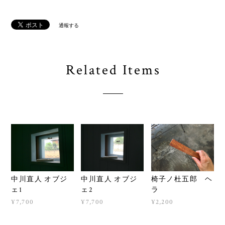
通報する
Related Items
中川直人 オブジ
中川直人 オブジ
椅子ノ杜五郎 ヘ
ェ1
ェ2
ラ
¥7,700
¥7,700
¥2,200