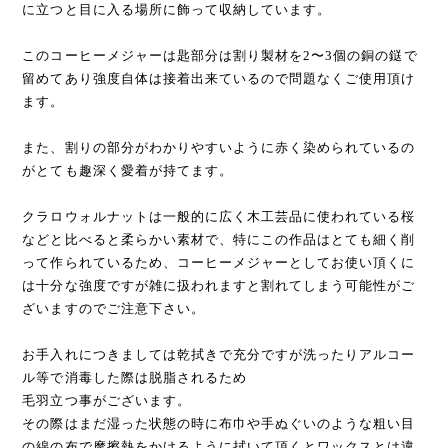
に立つと目に入る場所に飾って収納しています。
このコーヒーメジャーは匙部分は割り製材を2〜3個の銅の鎹で
留めてあり強度自体は接着出来ているので問題なくご使用頂け
ます。
また、割りの部分がわかりやすいように赤く染められているの
がとても趣深く愛着が持てます。
クラロウォルナットは一般的に広く木工芸品に使われている桜
などと比べると柔らかい素材で、特にこの作品はとても細く削
って作られているため、コーヒーメジャーとしてお使い頂くに
は十分な強度ですが雑に扱われますと割れてしまう可能性がご
ざいますのでご注意下さい。
お手入れにつきましては乾拭きで充分ですが洗ったりアルコー
ル等で消毒した際は脱脂されるため
毛羽立つ事がございます。
その際はまだ湿った状態の時に布巾や手ぬぐいのような粗い目
の綿の布で摩擦熱をかけるように拭いて頂くとワックスとは違