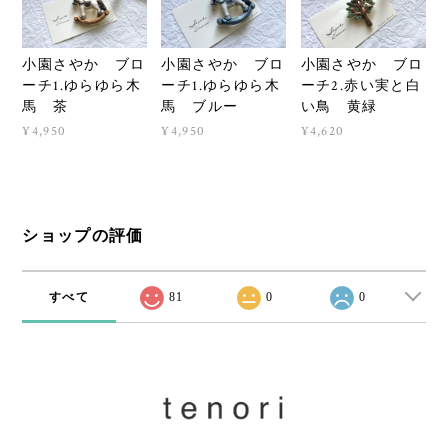
小園さやか ブロ
小園さやか ブロ
小園さやか ブロ
ーチ1.ゆらゆら木
ーチ1.ゆらゆら木
ーチ2.赤い実と白
馬 茶
馬 ブルー
い鳥 黄緑
¥4,950
¥4,950
¥4,620
ショップの評価
すべて
81
0
0