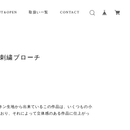
UT&OPEN
取扱い一覧
CONTACT
viora 刺繍ブローチ
た
ネン生地から出来ているこの作品は、いくつもの小
ており、それによって立体感のある作品に仕上がっ