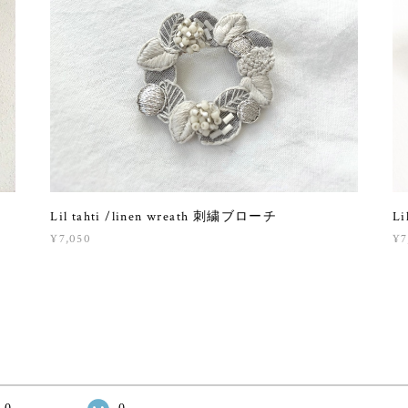
Lil tahti /linen wreath 刺繍ブローチ
Li
¥7,050
¥7