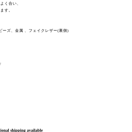
によく合い、
けます。
ビーズ、金属 、フェイクレザー(裏側)
ド
ional shipping available