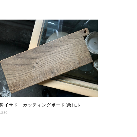
房イサド カッティングボード(栗)1_b
,380