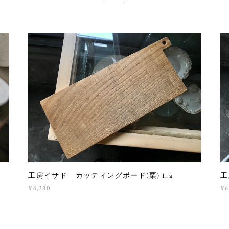
工房イサド カッティングボード(栗) 1_a
工
¥6,380
¥6