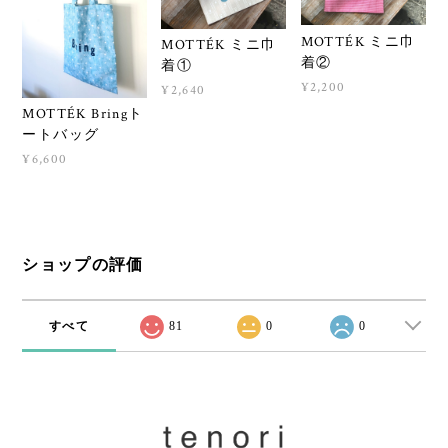
MOTTÉK ミニ巾
MOTTÉK ミニ巾
着②
着①
¥2,200
¥2,640
MOTTÉK Bringト
ートバッグ
¥6,600
ショップの評価
すべて
81
0
0